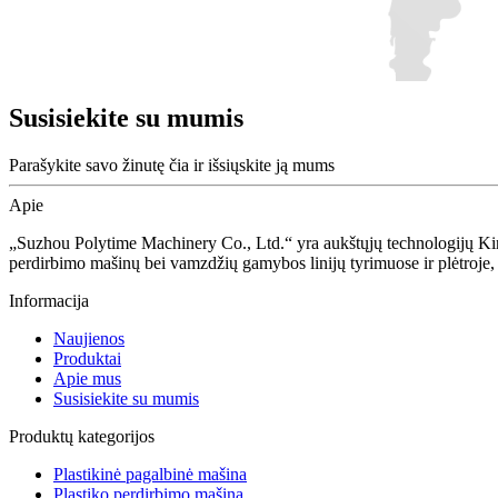
Susisiekite su mumis
Parašykite savo žinutę čia ir išsiųskite ją mums
Apie
„Suzhou Polytime Machinery Co., Ltd.“ yra aukštųjų technologijų Kini
perdirbimo mašinų bei vamzdžių gamybos linijų tyrimuose ir plėtroje
Informacija
Naujienos
Produktai
Apie mus
Susisiekite su mumis
Produktų kategorijos
Plastikinė pagalbinė mašina
Plastiko perdirbimo mašina