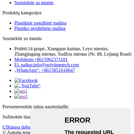
Susisiekite su mumis
Produktų kategorijos
Plastikinė pagalbinė mašina
Plastiko perdirbimo mašina
Susisiekite su mumis
Pridėti:
14 grupė, Xiangqun kaimas, Leyu miestas,
Zhangjiagang miestas, Sudžou miestas (Nr. 88, Lejiang Road)
Mobilusis:
+8615962371181
El. paštas:
info@polytimetech.com
„WhatsApp“: +8615851618647
Prenumeruokite mūsų naujienlaiškį
Sužinokite daugiau apie tai, ką norite sužinoti
Užklausa dabar
© Autorių teisės - 2019–2025: Visos teisės saugomos.
Svetainės