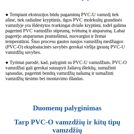
● Tempiant ekstruzijos būdu pagamintą PVC-U vamzdį tiek
ašine, tiek radialine kryptimis, ilgos PVC molekulių grandinės
vamzdyje yra išdėstytos tvarkingai dviaše kryptimi, todėl galima
pagerinti PVC vamzdžio stiprumą, tvirtumą ir atsparumą. Labai
pagerėjo atsparumas pramušimui, nuovargiui ir žemai
temperatūrai. Šiuo procesu gautos naujos vamzdžių medžiagos
(PVC-O) eksploatacinės savybės gerokai viršija įprastų PVC-U
vamzdžių savybes.
● Tyrimai parodė, kad, palyginti su PVC-U vamzdžiais, PVC-O
vamzdžiai gali gerokai sutaupyti žaliavų išteklių, sumažinti
sąnaudas, pagerinti bendrą vamzdžių našumą ir sumažinti
vamzdžių tiesimo bei montavimo išlaidas.
Duomenų palyginimas
Tarp PVC-O vamzdžių ir kitų tipų
vamzdžių