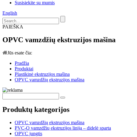
Susisiekite su mumis
English
PAIEŠKA
OPVC vamzdžių ekstruzijos mašina
Jūs esate čia:
Pradžia
Produktai
Plastikinė ekstruzijos mašina
OPVC vamzdžių ekstruzijos mašina
Produktų kategorijos
OPVC vamzdžių ekstruzijos mašina
PVC-O vamzdžių ekstruzijos linija – didelė sparta
OPVC jungtis