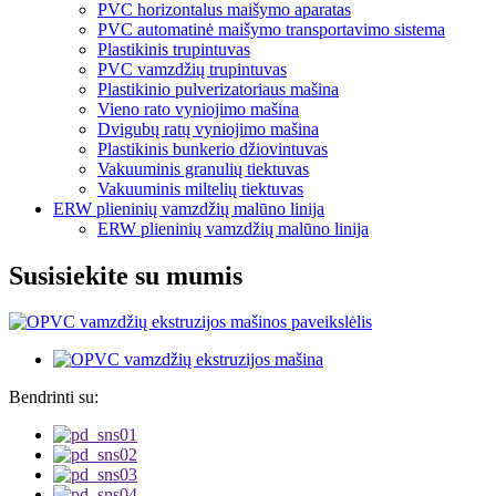
PVC horizontalus maišymo aparatas
PVC automatinė maišymo transportavimo sistema
Plastikinis trupintuvas
PVC vamzdžių trupintuvas
Plastikinio pulverizatoriaus mašina
Vieno rato vyniojimo mašina
Dvigubų ratų vyniojimo mašina
Plastikinis bunkerio džiovintuvas
Vakuuminis granulių tiektuvas
Vakuuminis miltelių tiektuvas
ERW plieninių vamzdžių malūno linija
ERW plieninių vamzdžių malūno linija
Susisiekite su mumis
Bendrinti su: