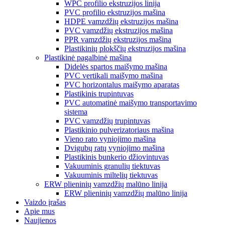
WPC profilio ekstruzijos linija
PVC profilio ekstruzijos mašina
HDPE vamzdžių ekstruzijos mašina
PVC vamzdžių ekstruzijos mašina
PPR vamzdžių ekstruzijos mašina
Plastikinių plokščių ekstruzijos mašina
Plastikinė pagalbinė mašina
Didelės spartos maišymo mašina
PVC vertikali maišymo mašina
PVC horizontalus maišymo aparatas
Plastikinis trupintuvas
PVC automatinė maišymo transportavimo
sistema
PVC vamzdžių trupintuvas
Plastikinio pulverizatoriaus mašina
Vieno rato vyniojimo mašina
Dvigubų ratų vyniojimo mašina
Plastikinis bunkerio džiovintuvas
Vakuuminis granulių tiektuvas
Vakuuminis miltelių tiektuvas
ERW plieninių vamzdžių malūno linija
ERW plieninių vamzdžių malūno linija
Vaizdo įrašas
Apie mus
Naujienos