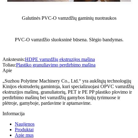
Galutinės PVC-O vamzdžių gaminių nuotraukos
PVC-O vamzdžio sluoksninė būsena. Slėgio bandymas.
Ankstesnis:
HDPE vamzdžių ekstruzijos mašina
Toliau:
Plastiko granuliavimo perdirbimo mašina
Apie
„Suzhou Polytime Machinery Co., Ltd.“ yra aukštųjų technologijų
Kinijos ekstruderių gamintoja, kuri specializuojasi OPVC vamzdžių
ekstruzijos mašinų, granuliatorių, PET ir PE PP plastiko plovimo ir
perdirbimo mašinų bei vamzdžių gamybos linijų tyrimuose ir
plėtroje, gamyboje, pardavime ir aptarnavime.
Informacija
Naujienos
Produktai
Apie mus