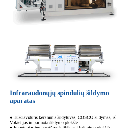
Infraraudonųjų spindulių šildymo
aparatas
● Tuščiaviduris keraminis šildytuvas, COSCO šildymas, iš
Vokietijos importuota šildymo plokštė
● Įmontuotas temperatūros jutiklis ant kaitinimo plokštės,