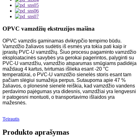
OPVC vamzdžių ekstruzijos mašina
OPVC vamzdis gaminamas dvikrypčio tempimo būdu.
Vamzdžio žaliavos sudėtis iš esmės yra tokia pati kaip ir
įprastų PVC-U vamzdžių. Šiuo procesu pagaminto vamzdžio
eksploatacinės savybės yra gerokai pagerintos, palyginti su
PVC-U vamzdžiu, vamzdžio atsparumas smūgiams padidėja
maždaug 4 kartus, tvirtumas išlieka esant -20 °C
temperatūrai, o PVC-U vamzdžio sienelės storis esant tam
pačiam slėgiui sumažėja perpus. Sutaupoma apie 47 %
žaliavos, o plonesnė sienelė reiškia, kad vamzdžio vandens
perdavimo pajėgumas yra didesnis, vamzdžiai yra lengvesni
ir patogesni montuoti, o transportavimo išlaidos yra
mažesnės.
Teirautis
Produkto aprašymas