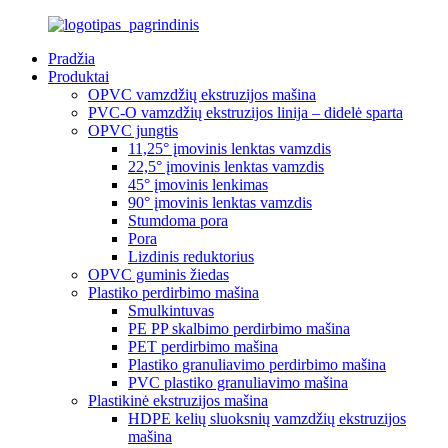
Pradžia
Produktai
OPVC vamzdžių ekstruzijos mašina
PVC-O vamzdžių ekstruzijos linija – didelė sparta
OPVC jungtis
11,25° įmovinis lenktas vamzdis
22,5° įmovinis lenktas vamzdis
45° įmovinis lenkimas
90° įmovinis lenktas vamzdis
Stumdoma pora
Pora
Lizdinis reduktorius
OPVC guminis žiedas
Plastiko perdirbimo mašina
Smulkintuvas
PE PP skalbimo perdirbimo mašina
PET perdirbimo mašina
Plastiko granuliavimo perdirbimo mašina
PVC plastiko granuliavimo mašina
Plastikinė ekstruzijos mašina
HDPE kelių sluoksnių vamzdžių ekstruzijos
mašina