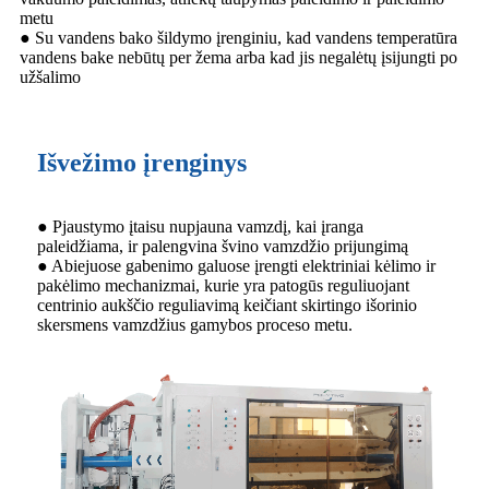
metu
● Su vandens bako šildymo įrenginiu, kad vandens temperatūra
vandens bake nebūtų per žema arba kad jis negalėtų įsijungti po
užšalimo
Išvežimo įrenginys
● Pjaustymo įtaisu nupjauna vamzdį, kai įranga
paleidžiama, ir palengvina švino vamzdžio prijungimą
● Abiejuose gabenimo galuose įrengti elektriniai kėlimo ir
pakėlimo mechanizmai, kurie yra patogūs reguliuojant
centrinio aukščio reguliavimą keičiant skirtingo išorinio
skersmens vamzdžius gamybos proceso metu.