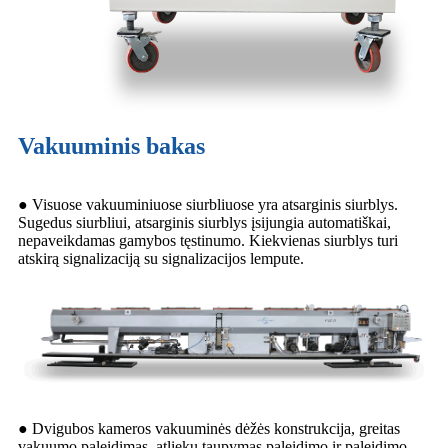
Vakuuminis bakas
● Visuose vakuuminiuose siurbliuose yra atsarginis siurblys.
Sugedus siurbliui, atsarginis siurblys įsijungia automatiškai,
nepaveikdamas gamybos tęstinumo. Kiekvienas siurblys turi
atskirą signalizaciją su signalizacijos lempute.
● Dvigubos kameros vakuuminės dėžės konstrukcija, greitas
vakuumo paleidimas, atliekų taupymas paleidimo ir paleidimo