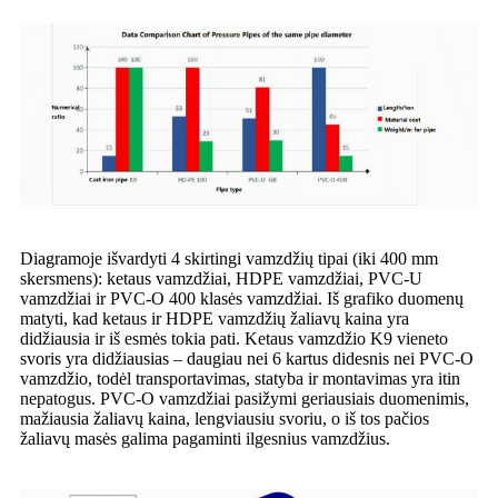
Diagramoje išvardyti 4 skirtingi vamzdžių tipai (iki 400 mm
skersmens): ketaus vamzdžiai, HDPE vamzdžiai, PVC-U
vamzdžiai ir PVC-O 400 klasės vamzdžiai. Iš grafiko duomenų
matyti, kad ketaus ir HDPE vamzdžių žaliavų kaina yra
didžiausia ir iš esmės tokia pati. Ketaus vamzdžio K9 vieneto
svoris yra didžiausias – daugiau nei 6 kartus didesnis nei PVC-O
vamzdžio, todėl transportavimas, statyba ir montavimas yra itin
nepatogus. PVC-O vamzdžiai pasižymi geriausiais duomenimis,
mažiausia žaliavų kaina, lengviausiu svoriu, o iš tos pačios
žaliavų masės galima pagaminti ilgesnius vamzdžius.