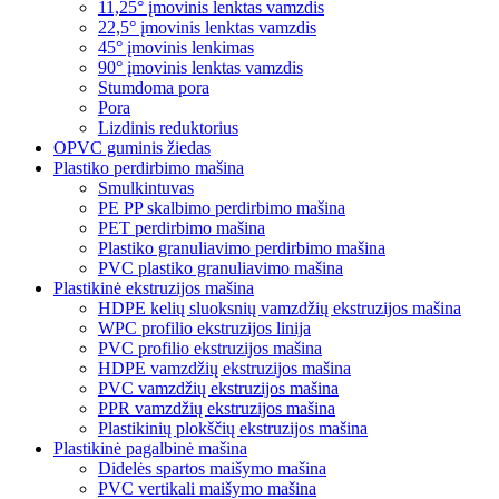
11,25° įmovinis lenktas vamzdis
22,5° įmovinis lenktas vamzdis
45° įmovinis lenkimas
90° įmovinis lenktas vamzdis
Stumdoma pora
Pora
Lizdinis reduktorius
OPVC guminis žiedas
Plastiko perdirbimo mašina
Smulkintuvas
PE PP skalbimo perdirbimo mašina
PET perdirbimo mašina
Plastiko granuliavimo perdirbimo mašina
PVC plastiko granuliavimo mašina
Plastikinė ekstruzijos mašina
HDPE kelių sluoksnių vamzdžių ekstruzijos mašina
WPC profilio ekstruzijos linija
PVC profilio ekstruzijos mašina
HDPE vamzdžių ekstruzijos mašina
PVC vamzdžių ekstruzijos mašina
PPR vamzdžių ekstruzijos mašina
Plastikinių plokščių ekstruzijos mašina
Plastikinė pagalbinė mašina
Didelės spartos maišymo mašina
PVC vertikali maišymo mašina