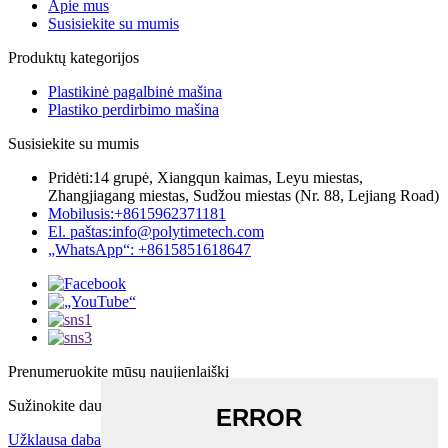
Apie mus
Susisiekite su mumis
Produktų kategorijos
Plastikinė pagalbinė mašina
Plastiko perdirbimo mašina
Susisiekite su mumis
Pridėti:
14 grupė, Xiangqun kaimas, Leyu miestas,
Zhangjiagang miestas, Sudžou miestas (Nr. 88, Lejiang Road)
Mobilusis:
+8615962371181
El. paštas:
info@polytimetech.com
„WhatsApp“: +8615851618647
Prenumeruokite mūsų naujienlaiškį
Sužinokite daugiau apie tai, ką norite sužinoti
Užklausa dabar