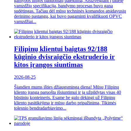
gamybos linijos bandomąjį paleidimą. Atsižvelgiant į didelę
vamzdžių specifikaciją, bandymo procesas buvo gana
sudėtingas. Tačiau dėl mūsų techninės komandos atsidavusių
derinimo pastangų, kai buvo pagaminti kvalifikuoti OPVC
vamzdžiai...
Filipinų klientui baigtas 92/188
kūginio dvisraigčio ekstruderio ir
kitos įrangos siuntimas
2026-08-25
Šiandien mums išties džiaugsminga diena! Mūsų Filipinų
kliento įranga paruošta išsiuntimui ir ja užpildytas visas 40
būstinių konteineris. Esame be galo dėkingi už Filipinų
kliento pasitikėjimą ir mūsų darbo pripažinimą. Tikimės
tolesnio bendradarbiavimo...