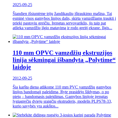
2025-09-25
Šiandien išsiuntėme trijų žandikaulių ištraukimo mašiną. Tai
esminė visos gamybos linijos dalis, skirta vamzdžiams traukti į
priekį pastoviu greičiu. Įrengtas servovariklis, jis taip pat
atlieka vamzdžių ilgio matavimą ir rodo greitį ekrane. Ilgis...
110 mm OPVC vamzdžių ekstruzijos
linija sėkmingai išbandyta „Polytime“
laidoje
2012-09-25
Šią karštą dieną atlikome 110 mm PVC vamzdžių gamybos
linijos bandomąjį paleidimą. Ryte prasidėjo šildymas, o po
pietų – bandomasis paleidimas. Gamybos linijoje įrengtas
lygiagrečių dviejų sraigčių ekstruderis, modelis PLPS78-33,
kurio savybės yra aukštos...