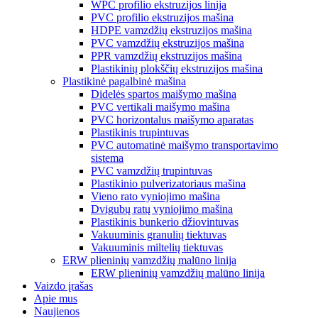
WPC profilio ekstruzijos linija
PVC profilio ekstruzijos mašina
HDPE vamzdžių ekstruzijos mašina
PVC vamzdžių ekstruzijos mašina
PPR vamzdžių ekstruzijos mašina
Plastikinių plokščių ekstruzijos mašina
Plastikinė pagalbinė mašina
Didelės spartos maišymo mašina
PVC vertikali maišymo mašina
PVC horizontalus maišymo aparatas
Plastikinis trupintuvas
PVC automatinė maišymo transportavimo
sistema
PVC vamzdžių trupintuvas
Plastikinio pulverizatoriaus mašina
Vieno rato vyniojimo mašina
Dvigubų ratų vyniojimo mašina
Plastikinis bunkerio džiovintuvas
Vakuuminis granulių tiektuvas
Vakuuminis miltelių tiektuvas
ERW plieninių vamzdžių malūno linija
ERW plieninių vamzdžių malūno linija
Vaizdo įrašas
Apie mus
Naujienos