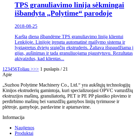
TPS granuliavimo linija sėkmingai
išbandyta „Polytime“ parodoje
2018-08-25
Karštą dieną išbandėme TPS granuliavimo liniją klientui
Lenkijoje. Linijoje įrengta automatinė maišymo sistema ir
lygiagretus dviejų sraigčių ekstruderis. Žaliava išspaudžiama į
gijas, aušinimas ir tada granuliuojama pjaustytuvu. Rezultatas
akivaizdus, ​​kad klientas...
1
2
3
4
5
6
Toliau >
>>
1 puslapis / 21
Apie
„Suzhou Polytime Machinery Co., Ltd.“ yra aukštųjų technologijų
Kinijos ekstruderių gamintoja, kuri specializuojasi OPVC vamzdžių
ekstruzijos mašinų, granuliatorių, PET ir PE PP plastiko plovimo ir
perdirbimo mašinų bei vamzdžių gamybos linijų tyrimuose ir
plėtroje, gamyboje, pardavime ir aptarnavime.
Informacija
Naujienos
Produktai