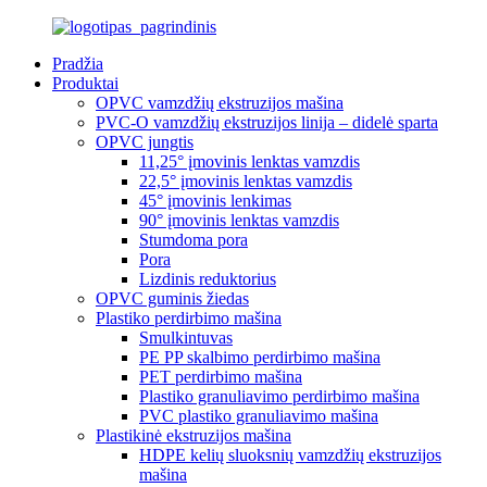
Pradžia
Produktai
OPVC vamzdžių ekstruzijos mašina
PVC-O vamzdžių ekstruzijos linija – didelė sparta
OPVC jungtis
11,25° įmovinis lenktas vamzdis
22,5° įmovinis lenktas vamzdis
45° įmovinis lenkimas
90° įmovinis lenktas vamzdis
Stumdoma pora
Pora
Lizdinis reduktorius
OPVC guminis žiedas
Plastiko perdirbimo mašina
Smulkintuvas
PE PP skalbimo perdirbimo mašina
PET perdirbimo mašina
Plastiko granuliavimo perdirbimo mašina
PVC plastiko granuliavimo mašina
Plastikinė ekstruzijos mašina
HDPE kelių sluoksnių vamzdžių ekstruzijos
mašina