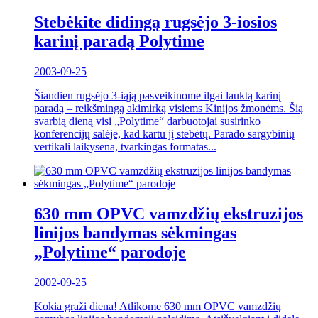
Stebėkite didingą rugsėjo 3-iosios
karinį paradą Polytime
2003-09-25
Šiandien rugsėjo 3-iąją pasveikinome ilgai lauktą karinį
paradą – reikšmingą akimirką visiems Kinijos žmonėms. Šią
svarbią dieną visi „Polytime“ darbuotojai susirinko
konferencijų salėje, kad kartu jį stebėtų. Parado sargybinių
vertikali laikysena, tvarkingas formatas...
630 mm OPVC vamzdžių ekstruzijos
linijos bandymas sėkmingas
„Polytime“ parodoje
2002-09-25
Kokia graži diena! Atlikome 630 mm OPVC vamzdžių