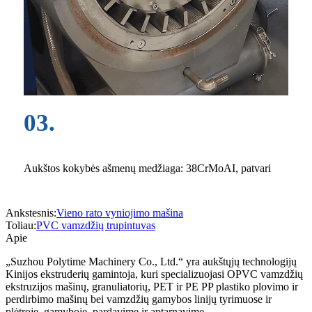
03.
Aukštos kokybės ašmenų medžiaga: 38CrMoAI, patvari
Ankstesnis:
Vieno rato vyniojimo mašina
Toliau:
PVC vamzdžių trupintuvas
Apie
„Suzhou Polytime Machinery Co., Ltd.“ yra aukštųjų technologijų
Kinijos ekstruderių gamintoja, kuri specializuojasi OPVC vamzdžių
ekstruzijos mašinų, granuliatorių, PET ir PE PP plastiko plovimo ir
perdirbimo mašinų bei vamzdžių gamybos linijų tyrimuose ir
plėtroje, gamyboje, pardavime ir aptarnavime.