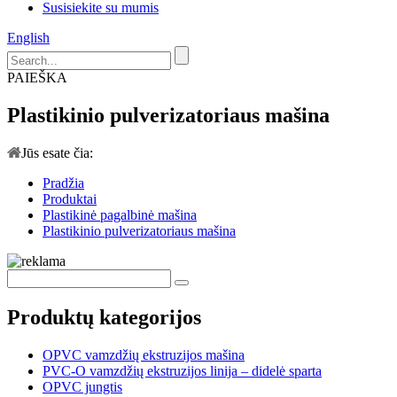
Susisiekite su mumis
English
PAIEŠKA
Plastikinio pulverizatoriaus mašina
Jūs esate čia:
Pradžia
Produktai
Plastikinė pagalbinė mašina
Plastikinio pulverizatoriaus mašina
Produktų kategorijos
OPVC vamzdžių ekstruzijos mašina
PVC-O vamzdžių ekstruzijos linija – didelė sparta
OPVC jungtis