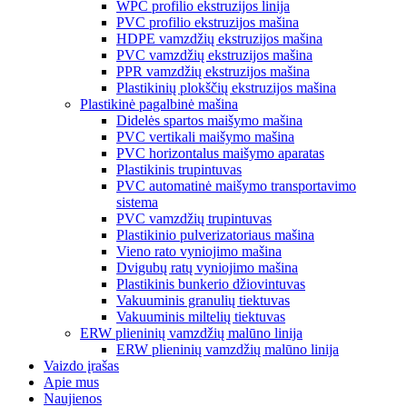
WPC profilio ekstruzijos linija
PVC profilio ekstruzijos mašina
HDPE vamzdžių ekstruzijos mašina
PVC vamzdžių ekstruzijos mašina
PPR vamzdžių ekstruzijos mašina
Plastikinių plokščių ekstruzijos mašina
Plastikinė pagalbinė mašina
Didelės spartos maišymo mašina
PVC vertikali maišymo mašina
PVC horizontalus maišymo aparatas
Plastikinis trupintuvas
PVC automatinė maišymo transportavimo
sistema
PVC vamzdžių trupintuvas
Plastikinio pulverizatoriaus mašina
Vieno rato vyniojimo mašina
Dvigubų ratų vyniojimo mašina
Plastikinis bunkerio džiovintuvas
Vakuuminis granulių tiektuvas
Vakuuminis miltelių tiektuvas
ERW plieninių vamzdžių malūno linija
ERW plieninių vamzdžių malūno linija
Vaizdo įrašas
Apie mus
Naujienos