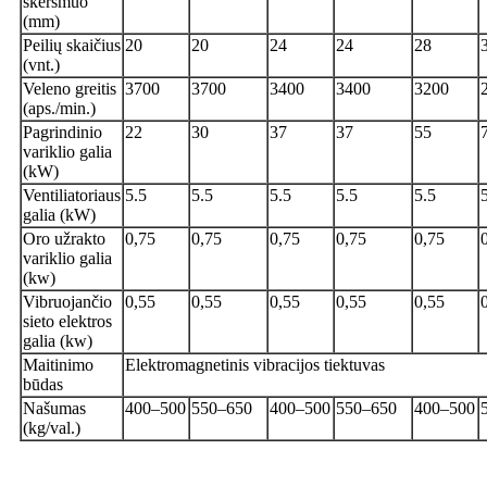
skersmuo
(mm)
Peilių skaičius
20
20
24
24
28
(vnt.)
Veleno greitis
3700
3700
3400
3400
3200
(aps./min.)
Pagrindinio
22
30
37
37
55
variklio galia
(kW)
Ventiliatoriaus
5.5
5.5
5.5
5.5
5.5
galia (kW)
Oro užrakto
0,75
0,75
0,75
0,75
0,75
variklio galia
(kw)
Vibruojančio
0,55
0,55
0,55
0,55
0,55
sieto elektros
galia (kw)
Maitinimo
Elektromagnetinis vibracijos tiektuvas
būdas
Našumas
400–500
550–650
400–500
550–650
400–500
(kg/val.)