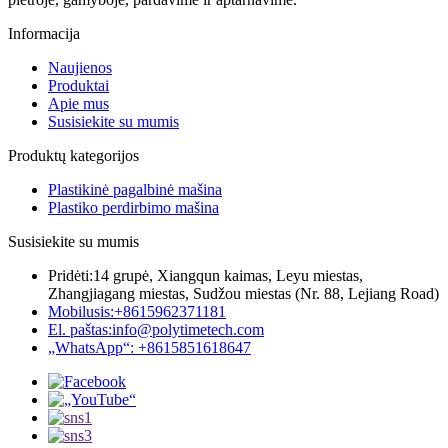
Informacija
Naujienos
Produktai
Apie mus
Susisiekite su mumis
Produktų kategorijos
Plastikinė pagalbinė mašina
Plastiko perdirbimo mašina
Susisiekite su mumis
Pridėti:
14 grupė, Xiangqun kaimas, Leyu miestas,
Zhangjiagang miestas, Sudžou miestas (Nr. 88, Lejiang Road)
Mobilusis:
+8615962371181
El. paštas:
info@polytimetech.com
„WhatsApp“: +8615851618647