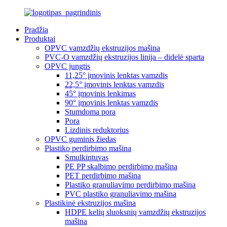
Pradžia
Produktai
OPVC vamzdžių ekstruzijos mašina
PVC-O vamzdžių ekstruzijos linija – didelė sparta
OPVC jungtis
11,25° įmovinis lenktas vamzdis
22,5° įmovinis lenktas vamzdis
45° įmovinis lenkimas
90° įmovinis lenktas vamzdis
Stumdoma pora
Pora
Lizdinis reduktorius
OPVC guminis žiedas
Plastiko perdirbimo mašina
Smulkintuvas
PE PP skalbimo perdirbimo mašina
PET perdirbimo mašina
Plastiko granuliavimo perdirbimo mašina
PVC plastiko granuliavimo mašina
Plastikinė ekstruzijos mašina
HDPE kelių sluoksnių vamzdžių ekstruzijos
mašina