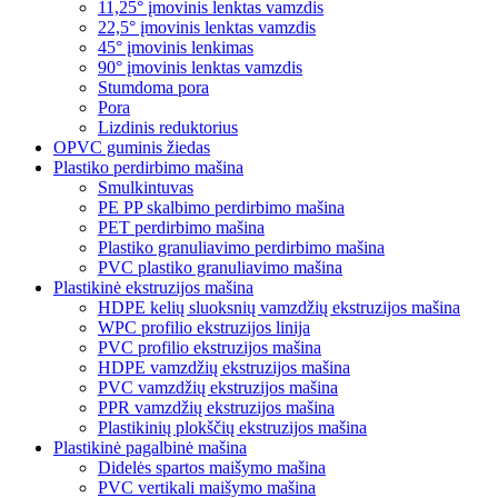
11,25° įmovinis lenktas vamzdis
22,5° įmovinis lenktas vamzdis
45° įmovinis lenkimas
90° įmovinis lenktas vamzdis
Stumdoma pora
Pora
Lizdinis reduktorius
OPVC guminis žiedas
Plastiko perdirbimo mašina
Smulkintuvas
PE PP skalbimo perdirbimo mašina
PET perdirbimo mašina
Plastiko granuliavimo perdirbimo mašina
PVC plastiko granuliavimo mašina
Plastikinė ekstruzijos mašina
HDPE kelių sluoksnių vamzdžių ekstruzijos mašina
WPC profilio ekstruzijos linija
PVC profilio ekstruzijos mašina
HDPE vamzdžių ekstruzijos mašina
PVC vamzdžių ekstruzijos mašina
PPR vamzdžių ekstruzijos mašina
Plastikinių plokščių ekstruzijos mašina
Plastikinė pagalbinė mašina
Didelės spartos maišymo mašina
PVC vertikali maišymo mašina