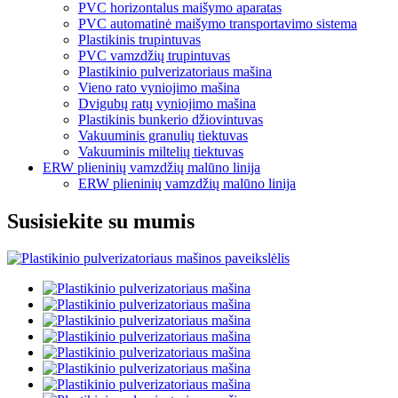
PVC horizontalus maišymo aparatas
PVC automatinė maišymo transportavimo sistema
Plastikinis trupintuvas
PVC vamzdžių trupintuvas
Plastikinio pulverizatoriaus mašina
Vieno rato vyniojimo mašina
Dvigubų ratų vyniojimo mašina
Plastikinis bunkerio džiovintuvas
Vakuuminis granulių tiektuvas
Vakuuminis miltelių tiektuvas
ERW plieninių vamzdžių malūno linija
ERW plieninių vamzdžių malūno linija
Susisiekite su mumis