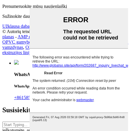
Prenumeruokite mūsų naujienlaiškį
Sužinokite daugiau apie tai, ką norite sužinoti
Užklausa dabar
© Autorių teisės - 2019–2025: Visos teisės saugomos.
Svetainės
planas
-
AMP mobilusis
OPVC gamybos mašina
,
OPVC vamzdžių gamybos mašina
,
OPVC
vamzdynas
,
OPVC vamzdžių gamybos linija
,
OPVC vamzdžių
ekstruzijos linija
,
OPVC vamzdžių gamybos linija
,
WhatsApp
WhatsApp
+8615851618647
Susisiekite su mumis
Paspauskite „Enter“, kad
ieškotumėte, arba „ESC“, kad uždarytumėte