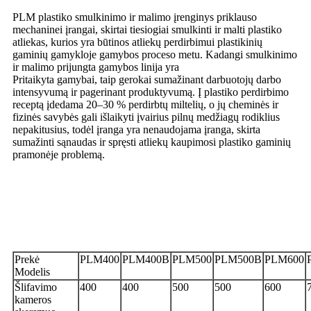
PLM plastiko smulkinimo ir malimo įrenginys priklauso
mechaninei įrangai, skirtai tiesiogiai smulkinti ir malti plastiko
atliekas, kurios yra būtinos atliekų perdirbimui plastikinių
gaminių gamykloje gamybos proceso metu. Kadangi smulkinimo
ir malimo prijungta gamybos linija yra
Pritaikyta gamybai, taip gerokai sumažinant darbuotojų darbo
intensyvumą ir pagerinant produktyvumą. Į plastiko perdirbimo
receptą įdedama 20–30 % perdirbtų miltelių, o jų cheminės ir
fizinės savybės gali išlaikyti įvairius pilnų medžiagų rodiklius
nepakitusius, todėl įranga yra nenaudojama įranga, skirta
sumažinti sąnaudas ir spręsti atliekų kaupimosi plastiko gaminių
pramonėje problemą.
- Techninis parametras -
Prekė
PLM400
PLM400B
PLM500
PLM500B
PLM600
Modelis
Šlifavimo
400
400
500
500
600
kameros