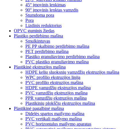
45° įmovinis lenkimas
90° įmovinis lenktas vamzdis
Stumdoma pora
Pora
Lizdinis reduktorius
OPVC guminis žiedas
Plastiko perdirbimo mašina
Smulkintuvas
PE PP skalbimo perdirbimo mašina
PET perdirbimo mašina
Plastiko granuliavimo perdirbimo mašina
PVC plastiko granuliavimo mašina
Plastikinė ekstruzijos mašina
HDPE kelių sluoksnių vamzdžių ekstruzijos mašina
WPC profilio ekstruzijos linija
PVC profilio ekstruzijos mašina
HDPE vamzdžių ekstruzijos mašina
PVC vamzdžių ekstruzijos mašina
PPR vamzdžių ekstruzijos mašina
Plastikinių plokščių ekstruzijos mašina
Plastikinė pagalbinė mašina
Didelės spartos maišymo mašina
PVC vertikali maišymo mašina
PVC horizontalus maišymo aparatas