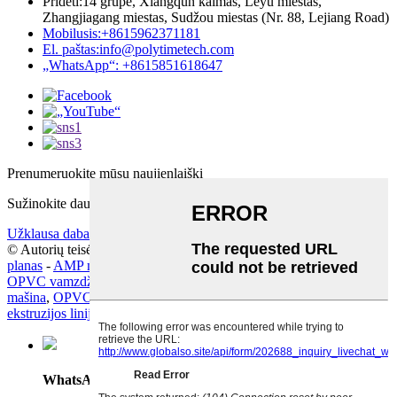
Pridėti:
14 grupė, Xiangqun kaimas, Leyu miestas,
Zhangjiagang miestas, Sudžou miestas (Nr. 88, Lejiang Road)
Mobilusis:
+8615962371181
El. paštas:
info@polytimetech.com
„WhatsApp“: +8615851618647
Prenumeruokite mūsų naujienlaiškį
Sužinokite daugiau apie tai, ką norite sužinoti
Užklausa dabar
© Autorių teisės - 2019–2025: Visos teisės saugomos.
Svetainės
planas
-
AMP mobilusis
OPVC vamzdžių gamybos linija
,
OPVC vamzdžių gamybos
mašina
,
OPVC vamzdžių gamybos linija
,
OPVC vamzdžių
ekstruzijos linija
,
OPVC gamybos mašina
,
OPVC vamzdynas
,
WhatsApp