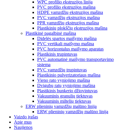
WPC profilio ekstruzijos linija
PVC profilio ekstruzijos mašina
HDPE vamzdžių ekstruzijos mašina
PVC vamzdžių ekstruzijos mašina
PPR vamzdžių ekstruzijos mašina
Plastikinių plokščių ekstruzijos mašina
Plastikinė pagalbinė mašina
Didelės spartos maišymo mašina
PVC vertikali maišymo mašina
PVC horizontalus maišymo aparatas
Plastikinis trupintuvas
PVC automatinė maišymo transportavimo
sistema
PVC vamzdžių trupintuvas
Plastikinio pulverizatoriaus mašina
Vieno rato vyniojimo mašina
Dvigubų ratų vyniojimo mašina
Plastikinis bunkerio džiovintuvas
Vakuuminis granulių tiektuvas
Vakuuminis miltelių tiektuvas
ERW plieninių vamzdžių malūno linija
ERW plieninių vamzdžių malūno linija
Vaizdo įrašas
Apie mus
Naujienos