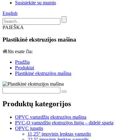
Susisiekite su mumis
English
PAIEŠKA
Plastikinė ekstruzijos mašina
Jūs esate čia:
Pradžia
Produktai
Plastikinė ekstruzijos mašina
Produktų kategorijos
OPVC vamzdžių ekstruzijos mašina
PVC-O vamzdžių ekstruzijos linija – didelė sparta
OPVC jungtis
11,25° įmovinis lenktas vamzdis
22,5° įmovinis lenktas vamzdis