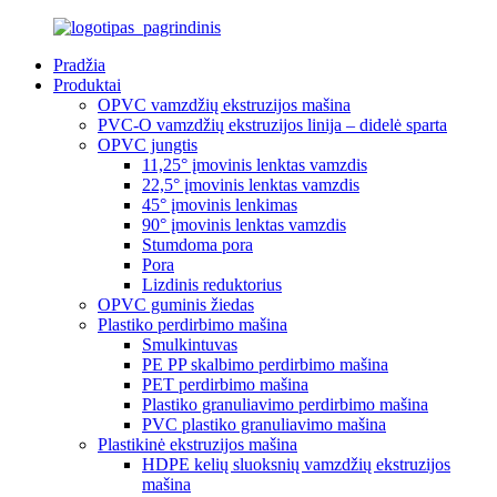
Pradžia
Produktai
OPVC vamzdžių ekstruzijos mašina
PVC-O vamzdžių ekstruzijos linija – didelė sparta
OPVC jungtis
11,25° įmovinis lenktas vamzdis
22,5° įmovinis lenktas vamzdis
45° įmovinis lenkimas
90° įmovinis lenktas vamzdis
Stumdoma pora
Pora
Lizdinis reduktorius
OPVC guminis žiedas
Plastiko perdirbimo mašina
Smulkintuvas
PE PP skalbimo perdirbimo mašina
PET perdirbimo mašina
Plastiko granuliavimo perdirbimo mašina
PVC plastiko granuliavimo mašina
Plastikinė ekstruzijos mašina
HDPE kelių sluoksnių vamzdžių ekstruzijos
mašina