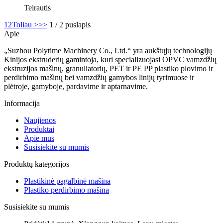
Teirautis
1
2
Toliau >
>>
1 / 2 puslapis
Apie
„Suzhou Polytime Machinery Co., Ltd.“ yra aukštųjų technologijų
Kinijos ekstruderių gamintoja, kuri specializuojasi OPVC vamzdžių
ekstruzijos mašinų, granuliatorių, PET ir PE PP plastiko plovimo ir
perdirbimo mašinų bei vamzdžių gamybos linijų tyrimuose ir
plėtroje, gamyboje, pardavime ir aptarnavime.
Informacija
Naujienos
Produktai
Apie mus
Susisiekite su mumis
Produktų kategorijos
Plastikinė pagalbinė mašina
Plastiko perdirbimo mašina
Susisiekite su mumis