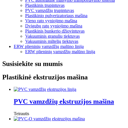
PVC automatinė maišymo transportavimo sistema
Plastikinis trupintuvas
PVC vamzdžių trupintuvas
Plastikinio pulverizatoriaus mašina
Vieno rato vyniojimo mašina
Dvigubų ratų vyniojimo mašina
Plastikinis bunkerio džiovintuvas
Vakuuminis granulių tiektuvas
Vakuuminis miltelių tiektuvas
ERW plieninių vamzdžių malūno linija
ERW plieninių vamzdžių malūno linija
Susisiekite su mumis
Plastikinė ekstruzijos mašina
PVC vamzdžių ekstruzijos mašina
Teirautis